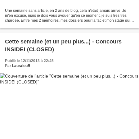
Une semaine sans article, en 2 ans de blog, cela n'était jamais arrivé. Je
m'en excuse, mais je dois vous avouer qu'en ce moment, je suis très très
chargée. Entre mes 2 mémoires, mes dossiers pour la fac et mon stage qui
me prend tout mon temps, il m'est...
Cette semaine (et un peu plus...) - Concours
INSIDE! (CLOSED)
Publié le 12/11/2013 à 22:45
Par
LauralouB