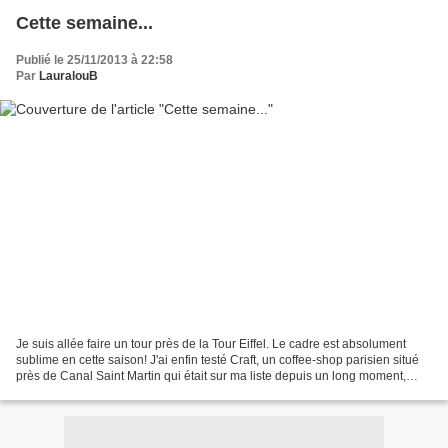
Cette semaine...
Publié le 25/11/2013 à 22:58
Par
LauralouB
Je suis allée faire un tour près de la Tour Eiffel. Le cadre est absolument
sublime en cette saison! J'ai enfin testé Craft, un coffee-shop parisien situé
près de Canal Saint Martin qui était sur ma liste depuis un long moment,
mais j'ai été déçue.. J'ai...