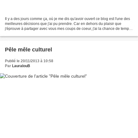
Il y a des jours comme ça, où je me dis qu'avoir ouvert ce blog est l'une des
meilleures décisions que j'ai pu prendre. Car en dehors du plaisir que
j'éprouve à partager avec vous mes coups de coeur, j'ai la chance de temps
à autre d'être conviée à certains...
Pêle mêle culturel
Publié le 20/11/2013 à 10:58
Par
LauralouB