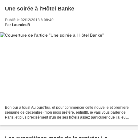
Une soirée à l'Hôtel Banke
Publié le 02/12/2013 à 08:49
Par
LauralouB
Bonjour à tous! Aujourd'hui, et pour commencer cette nouvelle et première
semaine de décembre (mon mois préféré, enfin!!!), je vais vous parler de
Paris, et plus précisément d'un de ses hôtels assez particulier que j'ai eu
l'occasion de visiter la semaine...